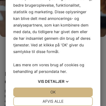
bedre brugeroplevelse, funktionalitet,
statistik og marketing. Disse oplysninger
kan blive delt med annoncerings- og
analysepartnere, som kan kombinere dem
med data, du tidligere har givet dem eller
de har indsamlet gennem din brug af deres
tjenester. Ved at klikke på 'OK' giver du
samtykke til disse formål.
Læs mere om vores brug af cookies og
behandling af persondata
her
.
ISO ledelsessystemer sikrer
ensartet og systematisk styring
VIS
DETALJER
Der findes mange forskellige ledelsessystemer, som er designet
JA
NEJ
OK
JA
NEJ
til at hjælpe virksomheder med at styre forskellige aspekter af
NØDVENDIGE
PRÆFERENCER
AFVIS ALLE
organisationen effektivt. Nogle af de mest populære