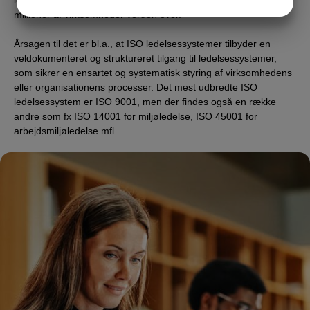
ledelsessystemer er ISO ledelsessystemer, som anvendes af
JA
NEJ
JA
NEJ
millioner af virksomheder verden over.
MARKETING
STATISTIK
Årsagen til det er bl.a., at ISO ledelsessystemer tilbyder en
veldokumenteret og struktureret tilgang til ledelsessystemer,
som sikrer en ensartet og systematisk styring af virksomhedens
eller organisationens processer. Det mest udbredte ISO
ledelsessystem er ISO 9001, men der findes også en række
andre som fx ISO 14001 for miljøledelse, ISO 45001 for
arbejdsmiljøledelse mfl.